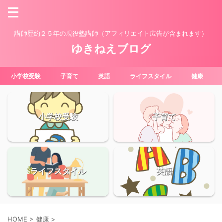
講師歴約２５年の現役塾講師（アフィリエイト広告が含まれます）
ゆきねえブログ
小学校受験
子育て
英語
ライフスタイル
健康
小学校受験
子育て
ライフスタイル
英語
HOME
>
健康
>