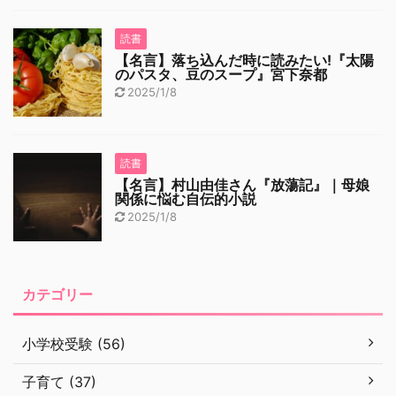
読書
【名言】落ち込んだ時に読みたい!『太陽
のパスタ、豆のスープ』宮下奈都
2025/1/8
読書
【名言】村山由佳さん『放蕩記』｜母娘
関係に悩む自伝的小説
2025/1/8
カテゴリー
小学校受験 (56)
子育て (37)