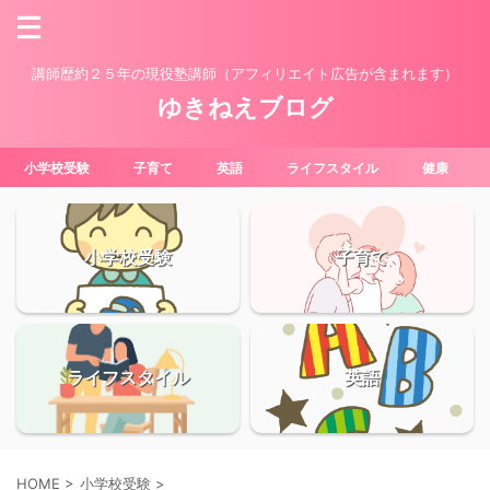
講師歴約２５年の現役塾講師（アフィリエイト広告が含まれます）
ゆきねえブログ
小学校受験
子育て
英語
ライフスタイル
健康
小学校受験
子育て
ライフスタイル
英語
HOME
>
小学校受験
>