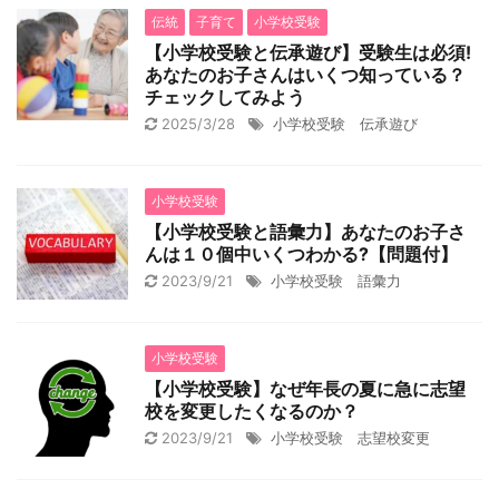
伝統
子育て
小学校受験
【小学校受験と伝承遊び】受験生は必須!
あなたのお子さんはいくつ知っている？
チェックしてみよう
2025/3/28
小学校受験 伝承遊び
小学校受験
【小学校受験と語彙力】あなたのお子さ
んは１０個中いくつわかる?【問題付】
2023/9/21
小学校受験 語彙力
小学校受験
【小学校受験】なぜ年長の夏に急に志望
校を変更したくなるのか？
2023/9/21
小学校受験 志望校変更