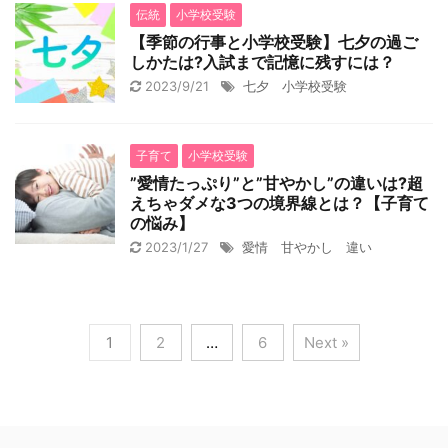
伝統
小学校受験
【季節の行事と小学校受験】七夕の過ご
しかたは?入試まで記憶に残すには？
2023/9/21
七夕 小学校受験
子育て
小学校受験
”愛情たっぷり”と”甘やかし”の違いは?超
えちゃダメな3つの境界線とは？【子育て
の悩み】
2023/1/27
愛情 甘やかし 違い
1
2
…
6
Next »