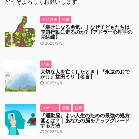
どうぞよろしくお願いします。
自己啓発
読書
『幸せになる勇気』｜なぜ子どもたちは
問題行動に走るのか?【アドラー心理学の
完結編】
2025/9/5
読書
大切な人を亡くしたとき｜『永遠のおで
かけ』益田ミリ【名言】
2025/1/8
スポーツ
読書
健康
『運動脳』よい人生のための最強の処方
箋とは？｜あなたの脳をアップグレード
する方法
2025/1/8