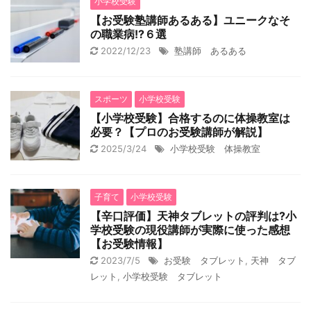
小学校受験
【お受験塾講師あるある】ユニークなそ
の職業病!?６選
2022/12/23
塾講師 あるある
スポーツ
小学校受験
【小学校受験】合格するのに体操教室は
必要？【プロのお受験講師が解説】
2025/3/24
小学校受験 体操教室
子育て
小学校受験
【辛口評価】天神タブレットの評判は?小
学校受験の現役講師が実際に使った感想
【お受験情報】
2023/7/5
お受験 タブレット
,
天神 タブ
レット
,
小学校受験 タブレット