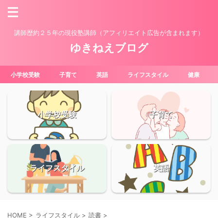
講師歴約２５年の現役塾講師（アフィリエイト広告が含まれます）
ゆきねえブログ
小学校受験
子育て
英語
ライフスタイル
健康
小学校受験
子育て
ライフスタイル
英語
HOME
>
ライフスタイル
>
読書
>