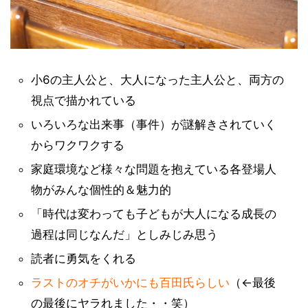
小6の主人公と、大人になった主人公と、両方の
視点で描かれている
いろいろな出来事（事件）が謎解きされていく
からワクワクする
家庭環境など様々な問題を抱えている各登場人
物がみんな個性的＆魅力的
「時代は変わっても子どもが大人になる成長の
過程は同じなんだ」としみじみ思う
読者に勇気をくれる
ラストのオチがいかにも百田氏らしい
（←最後
の最後にヤラれました・・笑）