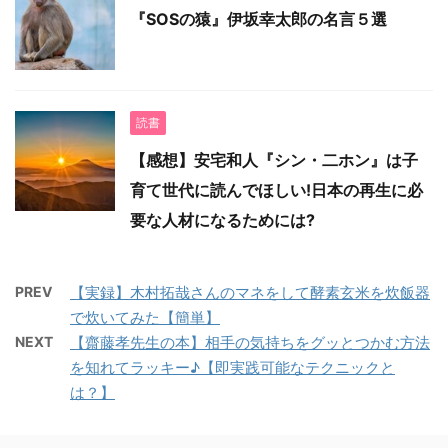
『SOSの猿』伊坂幸太郎の名言５選
読書
【感想】安宅和人『シン・二ホン』は子
育て世代に読んでほしい!日本の再生に必
要な人材になるためには?
PREV
【実録】木村拓哉さんのマネをして酵素玄米を炊飯器
で炊いてみた【簡単】
NEXT
【齋藤孝先生の本】相手の気持ちをグッとつかむ方法
を知れてラッキー♪【即実践可能なテクニックと
は？】