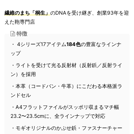
繊維のまち「桐生」
のDNAを受け継ぎ、創業93年を迎
えた鞄専門店
特徴
・ 4シリーズ17アイテム
184色
の豊富なラインナ
ップ
・ライトを受けて光る反射材（反射鋲／反射ライ
ン）を採用
・本革（コードバン・牛革）にこだわる本格派ラ
ンドセル
・A4フラットファイルがスッポリ収まるマチ幅
23.2〜23.5cmに、全ラインナップで対応
・モギオリジナルのかぶせ鋲・ファスナーチャー