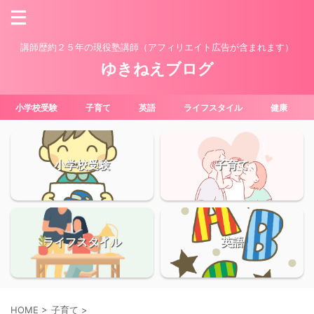
講師歴約２５年の現役塾講師（アフィリエイト広告が含まれます）
ゆきねえブログ
小学校受験
子育て
英語
ライフスタイル
健康
小学校受験
子育て
ライフスタイル
英語
HOME
>
子育て
>