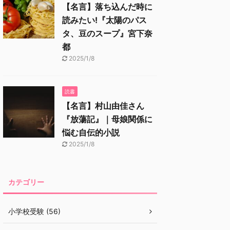
【名言】落ち込んだ時に
読みたい!『太陽のパス
タ、豆のスープ』宮下奈
都
2025/1/8
読書
【名言】村山由佳さん
『放蕩記』｜母娘関係に
悩む自伝的小説
2025/1/8
カテゴリー
小学校受験 (56)