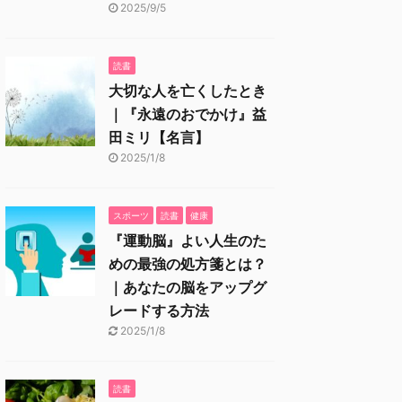
2025/9/5
読書
大切な人を亡くしたとき
｜『永遠のおでかけ』益
田ミリ【名言】
2025/1/8
スポーツ
読書
健康
『運動脳』よい人生のた
めの最強の処方箋とは？
｜あなたの脳をアップグ
レードする方法
2025/1/8
読書