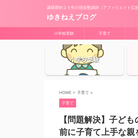
講師歴約２５年の現役塾講師（アフィリエイト広
ゆきねえブログ
小学校受験
子育て
小学校受験
HOME
>
子育て
>
子育て
【問題解決】子ども
前に子育て上手な親