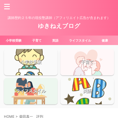
講師歴約２５年の現役塾講師（アフィリエイト広告が含まれます）
ゆきねえブログ
小学校受験
子育て
英語
ライフスタイル
健康
小学校受験
子育て
ライフスタイル
英語
HOME
>
柴田真一 評判