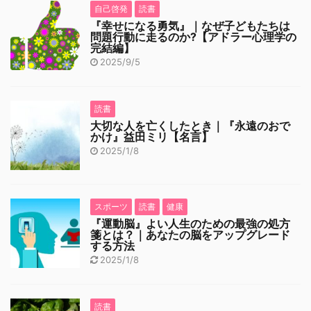
自己啓発
読書
『幸せになる勇気』｜なぜ子どもたちは
問題行動に走るのか?【アドラー心理学の
完結編】
2025/9/5
読書
大切な人を亡くしたとき｜『永遠のおで
かけ』益田ミリ【名言】
2025/1/8
スポーツ
読書
健康
『運動脳』よい人生のための最強の処方
箋とは？｜あなたの脳をアップグレード
する方法
2025/1/8
読書