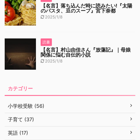
【名言】落ち込んだ時に読みたい!『太陽
のパスタ、豆のスープ』宮下奈都
2025/1/8
読書
【名言】村山由佳さん『放蕩記』｜母娘
関係に悩む自伝的小説
2025/1/8
カテゴリー
小学校受験 (56)
子育て (37)
英語 (17)