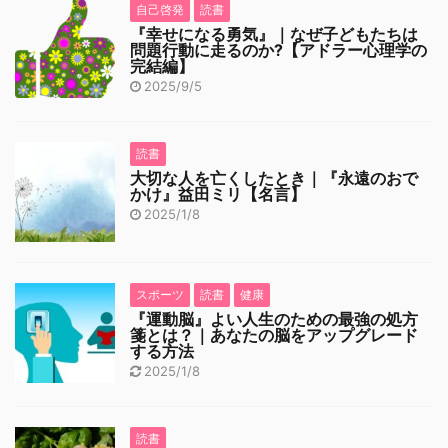
自己啓発
読書
『幸せになる勇気』｜なぜ子どもたちは
問題行動に走るのか?【アドラー心理学の
完結編】
2025/9/5
読書
大切な人を亡くしたとき｜『永遠のおで
かけ』益田ミリ【名言】
2025/1/8
スポーツ
読書
健康
『運動脳』よい人生のための最強の処方
箋とは？｜あなたの脳をアップグレード
する方法
2025/1/8
読書