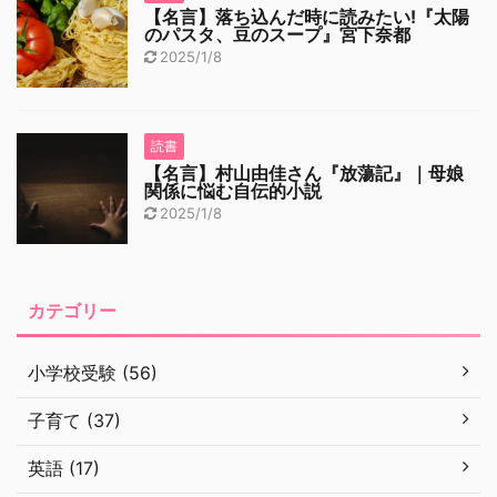
【名言】落ち込んだ時に読みたい!『太陽
のパスタ、豆のスープ』宮下奈都
2025/1/8
読書
【名言】村山由佳さん『放蕩記』｜母娘
関係に悩む自伝的小説
2025/1/8
カテゴリー
小学校受験 (56)
子育て (37)
英語 (17)