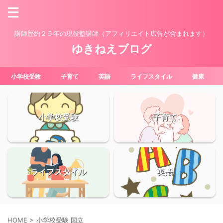
講師歴約２５年の現役塾講師（アフィリエイト広告が含まれます）
ゆきねえブログ
小学校受験
子育て
英語
ライフスタイル
健康
小学校受験
子育て
ライフスタイル
英語
HOME
>
小学校受験 国立